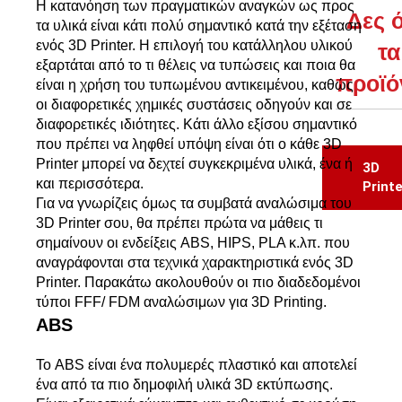
Η κατανόηση των πραγματικών αναγκών ως προς
Δες 
τα υλικά είναι κάτι πολύ σημαντικό κατά την εξέταση
ενός 3D Printer. Η επιλογή του κατάλληλου υλικού
τα
εξαρτάται από το τι θέλεις να τυπώσεις και ποια θα
προϊό
είναι η χρήση του τυπωμένου αντικειμένου, καθώς
οι διαφορετικές χημικές συστάσεις οδηγούν και σε
διαφορετικές ιδιότητες. Κάτι άλλο εξίσου σημαντικό
που πρέπει να ληφθεί υπόψη είναι ότι ο κάθε 3D
Printer μπορεί να δεχτεί συγκεκριμένα υλικά, ένα ή
3D
και περισσότερα.
Printe
Για να γνωρίζεις όμως τα συμβατά αναλώσιμα του
3D Printer σου, θα πρέπει πρώτα να μάθεις τι
σημαίνουν οι ενδείξεις ABS, HIPS, PLA κ.λπ. που
αναγράφονται στα τεχνικά χαρακτηριστικά ενός 3D
Printer. Παρακάτω ακολουθούν οι πιο διαδεδομένοι
τύποι FFF/ FDM αναλώσιμων για 3D Printing.
ABS
Το ABS είναι ένα πολυμερές πλαστικό και αποτελεί
ένα από τα πιο δημοφιλή υλικά 3D εκτύπωσης.