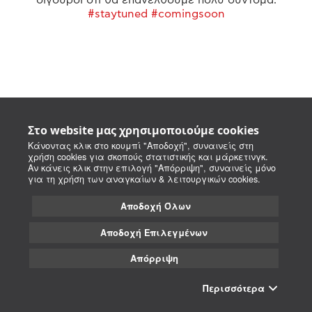
#staytuned #comingsoon
Στο website μας χρησιμοποιούμε cookies
Κάνοντας κλικ στο κουμπί "Αποδοχή", συναινείς στη
χρήση cookies για σκοπούς στατιστικής και μάρκετινγκ.
Αν κάνεις κλικ στην επιλογή "Απόρριψη", συναινείς μόνο
για τη χρήση των αναγκαίων & λειτουργικών cookies.
Αποδοχή Όλων
Αποδοχή Επιλεγμένων
Απόρριψη
Περισσότερα