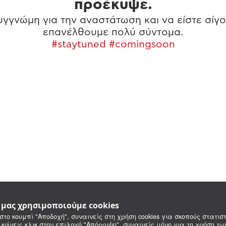
προέκυψε.
γγνώμη για την αναστάτωση και να είστε σίγο
επανέλθουμε πολύ σύντομα.
#staytuned #comingsoon
e μας χρησιμοποιούμε cookies
στο κουμπί "Αποδοχή", συναινείς στη χρήση cookies για σκοπούς στατιστ
 κάνεις κλικ στην επιλογή "Απόρριψη", συναινείς μόνο για τη χρήση τ