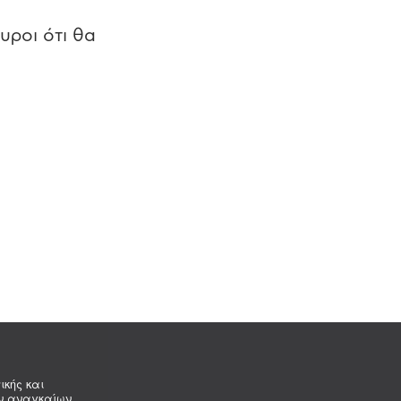
υροι ότι θα
ικής και
ων αναγκαίων