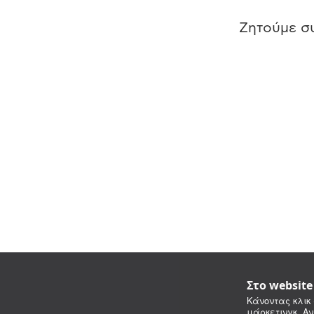
Ζητούμε συ
Στο websit
Κάνοντας κλικ 
μάρκετινγκ. Αν