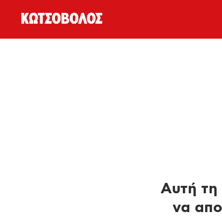
Αυτή τη 
να απο