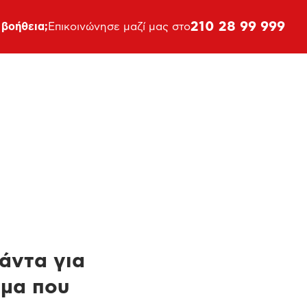
210 28 99 999
 βοήθεια;
Επικοινώνησε μαζί μας στο
πάντα για
ημα που