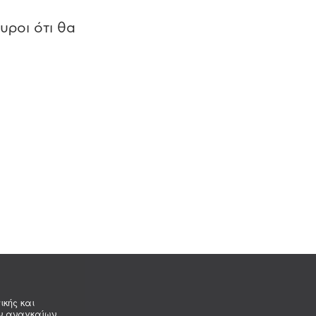
υροι ότι θα
ικής και
ων αναγκαίων