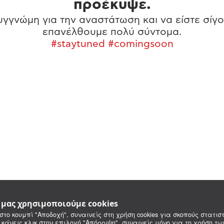
προέκυψε.
γγνώμη για την αναστάτωση και να είστε σίγο
επανέλθουμε πολύ σύντομα.
#staytuned #comingsoon
e μας χρησιμοποιούμε cookies
στο κουμπί "Αποδοχή", συναινείς στη χρήση cookies για σκοπούς στατιστ
 κάνεις κλικ στην επιλογή "Απόρριψη", συναινείς μόνο για τη χρήση τ