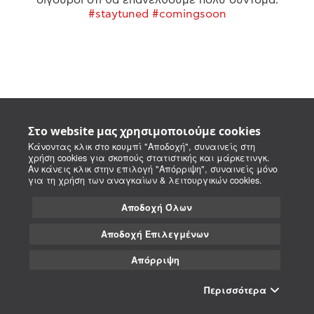
#staytuned #comingsoon
Στο website μας χρησιμοποιούμε cookies
Κάνοντας κλικ στο κουμπί "Αποδοχή", συναινείς στη
χρήση cookies για σκοπούς στατιστικής και μάρκετινγκ.
Αν κάνεις κλικ στην επιλογή "Απόρριψη", συναινείς μόνο
για τη χρήση των αναγκαίων & λειτουργικών cookies.
Αποδοχή Όλων
Αποδοχή Επιλεγμένων
Απόρριψη
Περισσότερα