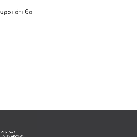
υροι ότι θα
ικής και
ων αναγκαίων