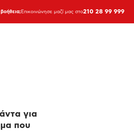
210 28 99 999
 βοήθεια;
Επικοινώνησε μαζί μας στο
πάντα για
ημα που