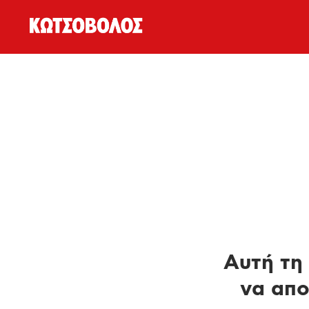
Αυτή τη 
να απο