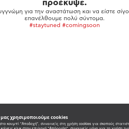
προέκυψε.
γγνώμη για την αναστάτωση και να είστε σίγο
επανέλθουμε πολύ σύντομα.
#staytuned #comingsoon
e μας χρησιμοποιούμε cookies
στο κουμπί "Αποδοχή", συναινείς στη χρήση cookies για σκοπούς στατιστ
 κάνεις κλικ στην επιλογή "Απόρριψη", συναινείς μόνο για τη χρήση τ