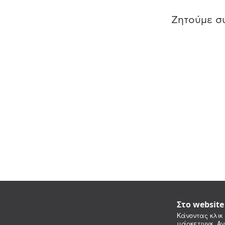
Ζητούμε συ
Στο websit
Κάνοντας κλικ 
μάρκετινγκ. Αν