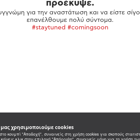
προέκυψε.
γγνώμη για την αναστάτωση και να είστε σίγο
επανέλθουμε πολύ σύντομα.
#staytuned #comingsoon
e μας χρησιμοποιούμε cookies
στο κουμπί "Αποδοχή", συναινείς στη χρήση cookies για σκοπούς στατιστ
 κάνεις κλικ στην επιλογή "Απόρριψη", συναινείς μόνο για τη χρήση τ