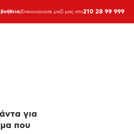
210 28 99 999
 βοήθεια;
Επικοινώνησε μαζί μας στο
πάντα για
ημα που