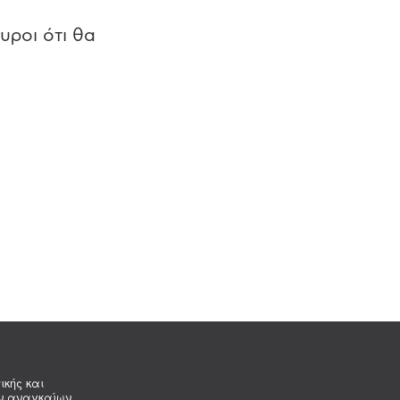
υροι ότι θα
ικής και
ων αναγκαίων