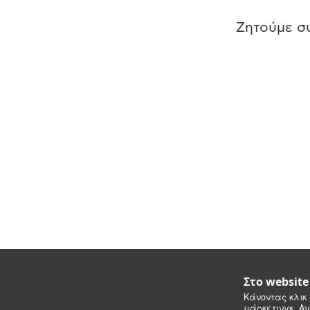
Ζητούμε συ
Στο websit
Κάνοντας κλικ 
μάρκετινγκ. Αν