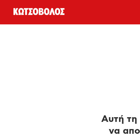
Αυτή τη 
να απο