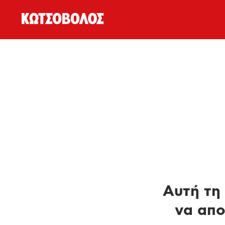
Αυτή τη 
να απο