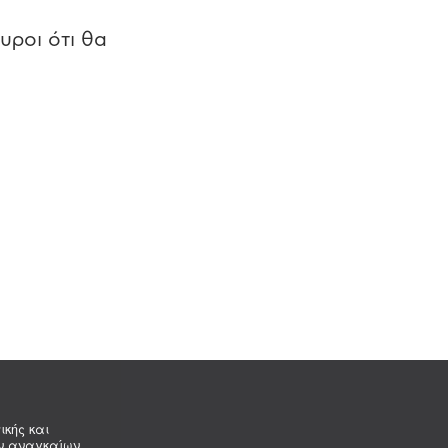
υροι ότι θα
ικής και
ων αναγκαίων