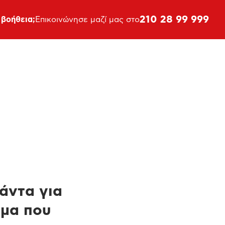
210 28 99 999
 βοήθεια;
Επικοινώνησε μαζί μας στο
πάντα για
ημα που