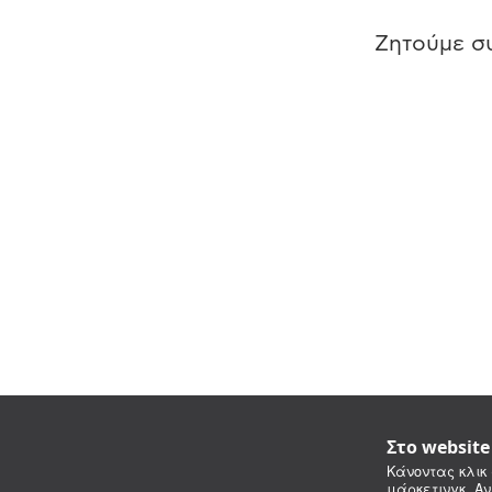
Ζητούμε συ
Στο websit
Κάνοντας κλικ 
μάρκετινγκ. Αν