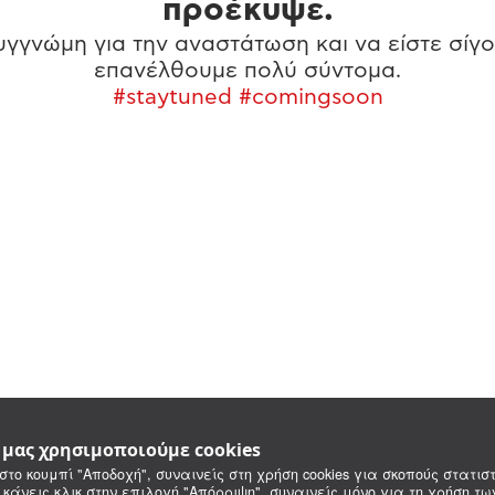
προέκυψε.
γγνώμη για την αναστάτωση και να είστε σίγο
επανέλθουμε πολύ σύντομα.
#staytuned #comingsoon
e μας χρησιμοποιούμε cookies
στο κουμπί "Αποδοχή", συναινείς στη χρήση cookies για σκοπούς στατιστ
 κάνεις κλικ στην επιλογή "Απόρριψη", συναινείς μόνο για τη χρήση τ