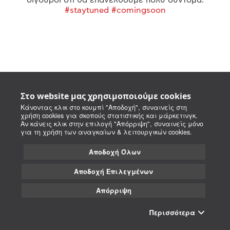
#staytuned #comingsoon
Στο website μας χρησιμοποιούμε cookies
Κάνοντας κλικ στο κουμπί "Αποδοχή", συναινείς στη
χρήση cookies για σκοπούς στατιστικής και μάρκετινγκ.
Αν κάνεις κλικ στην επιλογή "Απόρριψη", συναινείς μόνο
για τη χρήση των αναγκαίων & λειτουργικών cookies.
Αποδοχή Όλων
Αποδοχή Επιλεγμένων
Απόρριψη
Περισσότερα