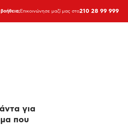
210 28 99 999
 βοήθεια;
Επικοινώνησε μαζί μας στο
πάντα για
ημα που