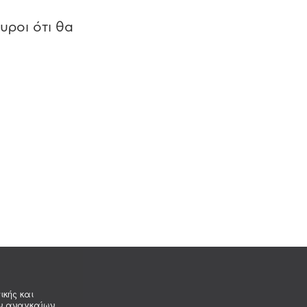
υροι ότι θα
ικής και
ων αναγκαίων