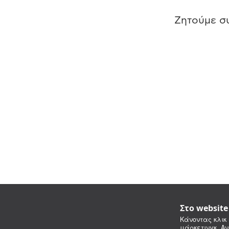
Ζητούμε συ
Στο websit
Κάνοντας κλικ 
μάρκετινγκ. Αν