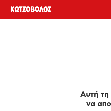
Αυτή τη 
να απο