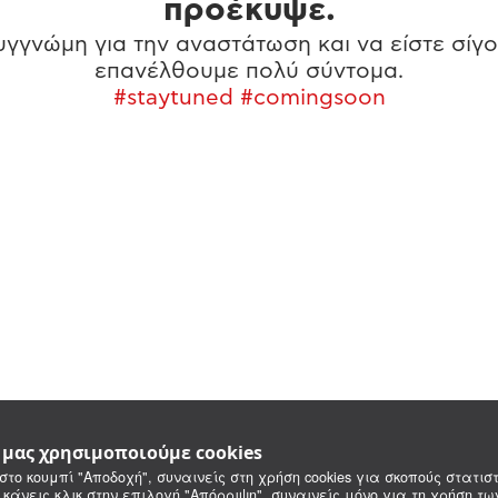
προέκυψε.
γγνώμη για την αναστάτωση και να είστε σίγο
επανέλθουμε πολύ σύντομα.
#staytuned #comingsoon
e μας χρησιμοποιούμε cookies
στο κουμπί "Αποδοχή", συναινείς στη χρήση cookies για σκοπούς στατιστ
 κάνεις κλικ στην επιλογή "Απόρριψη", συναινείς μόνο για τη χρήση τ