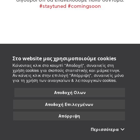
#staytuned #comingsoon
Στο website μας χρησιμοποιούμε cookies
Κάνοντας κλικ στο κουμπί "Αποδοχή", συναινείς στη
χρήση cookies για σκοπούς στατιστικής και μάρκετινγκ.
Αν κάνεις κλικ στην επιλογή "Απόρριψη", συναινείς μόνο
για τη χρήση των αναγκαίων & λειτουργικών cookies.
Αποδοχή Όλων
Αποδοχή Επιλεγμένων
Απόρριψη
Περισσότερα