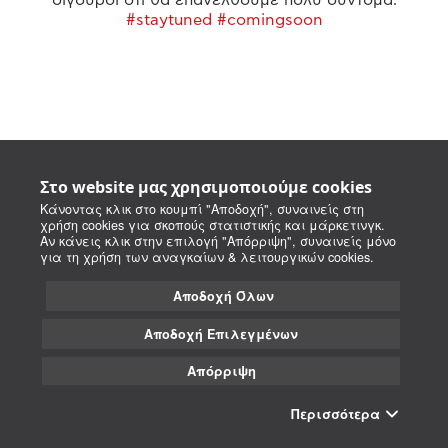
#staytuned #comingsoon
Στο website μας χρησιμοποιούμε cookies
Κάνοντας κλικ στο κουμπί "Αποδοχή", συναινείς στη
χρήση cookies για σκοπούς στατιστικής και μάρκετινγκ.
Αν κάνεις κλικ στην επιλογή "Απόρριψη", συναινείς μόνο
για τη χρήση των αναγκαίων & λειτουργικών cookies.
Αποδοχή Όλων
Αποδοχή Επιλεγμένων
Απόρριψη
Περισσότερα