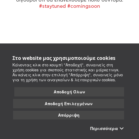
#staytuned #comingsoon
Στο website μας χρησιμοποιούμε cookies
Κάνοντας κλικ στο κουμπί "Αποδοχή", συναινείς στη
χρήση cookies για σκοπούς στατιστικής και μάρκετινγκ.
Αν κάνεις κλικ στην επιλογή "Απόρριψη", συναινείς μόνο
για τη χρήση των αναγκαίων & λειτουργικών cookies.
Αποδοχή Όλων
Αποδοχή Επιλεγμένων
Απόρριψη
Περισσότερα