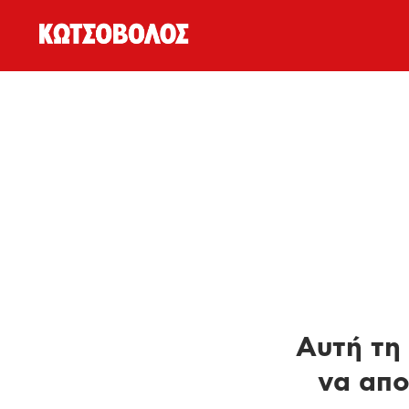
Αυτή τη 
να απο