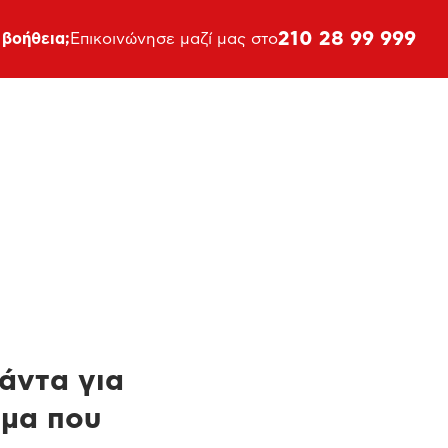
210 28 99 999
 βοήθεια;
Επικοινώνησε μαζί μας στο
πάντα για
ημα που