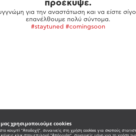
προέκυψε.
γγνώμη για την αναστάτωση και να είστε σίγο
επανέλθουμε πολύ σύντομα.
#staytuned #comingsoon
e μας χρησιμοποιούμε cookies
στο κουμπί "Αποδοχή", συναινείς στη χρήση cookies για σκοπούς στατιστ
 κάνεις κλικ στην επιλογή "Απόρριψη", συναινείς μόνο για τη χρήση τ