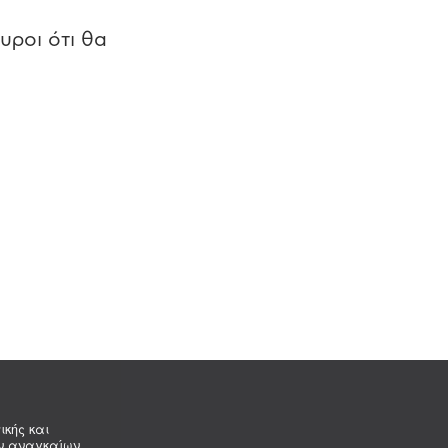
υροι ότι θα
ικής και
ων αναγκαίων