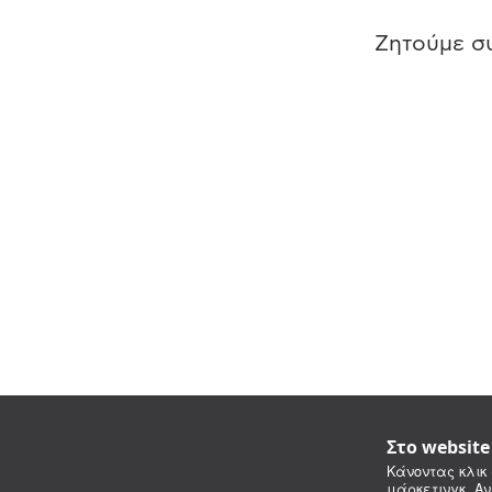
Ζητούμε συ
Στο websit
Κάνοντας κλικ 
μάρκετινγκ. Αν