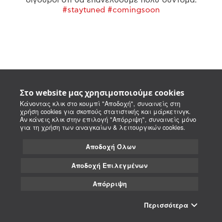
#staytuned #comingsoon
Στο website μας χρησιμοποιούμε cookies
Κάνοντας κλικ στο κουμπί "Αποδοχή", συναινείς στη
χρήση cookies για σκοπούς στατιστικής και μάρκετινγκ.
Αν κάνεις κλικ στην επιλογή "Απόρριψη", συναινείς μόνο
για τη χρήση των αναγκαίων & λειτουργικών cookies.
Αποδοχή Όλων
Αποδοχή Επιλεγμένων
Απόρριψη
Περισσότερα