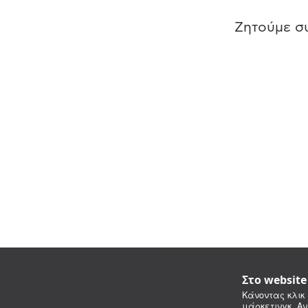
Ζητούμε συ
Στο websit
Κάνοντας κλικ 
μάρκετινγκ. Αν