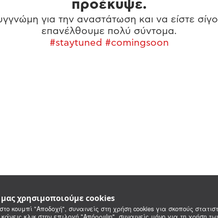
προέκυψε.
γγνώμη για την αναστάτωση και να είστε σίγο
επανέλθουμε πολύ σύντομα.
#staytuned #comingsoon
e μας χρησιμοποιούμε cookies
στο κουμπί "Αποδοχή", συναινείς στη χρήση cookies για σκοπούς στατιστ
 κάνεις κλικ στην επιλογή "Απόρριψη", συναινείς μόνο για τη χρήση τ