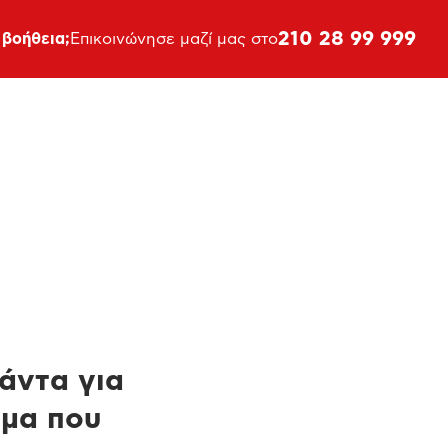
210 28 99 999
 βοήθεια;
Επικοινώνησε μαζί μας στο
πάντα για
ημα που