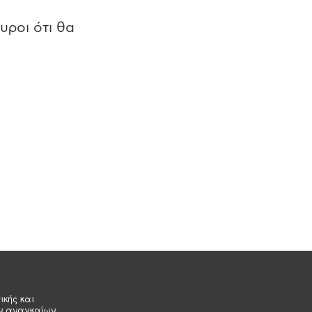
υροι ότι θα
ικής και
ων αναγκαίων