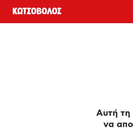
Αυτή τη 
να απο