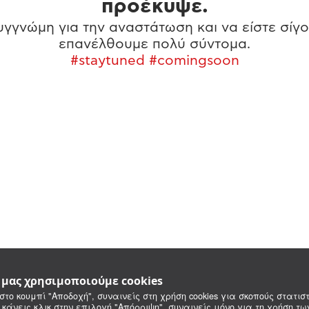
προέκυψε.
γγνώμη για την αναστάτωση και να είστε σίγο
επανέλθουμε πολύ σύντομα.
#staytuned #comingsoon
e μας χρησιμοποιούμε cookies
στο κουμπί "Αποδοχή", συναινείς στη χρήση cookies για σκοπούς στατιστ
 κάνεις κλικ στην επιλογή "Απόρριψη", συναινείς μόνο για τη χρήση τ