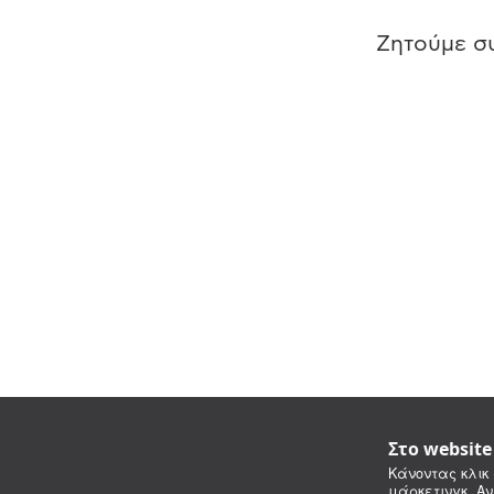
Ζητούμε συ
Στο websit
Κάνοντας κλικ 
μάρκετινγκ. Αν