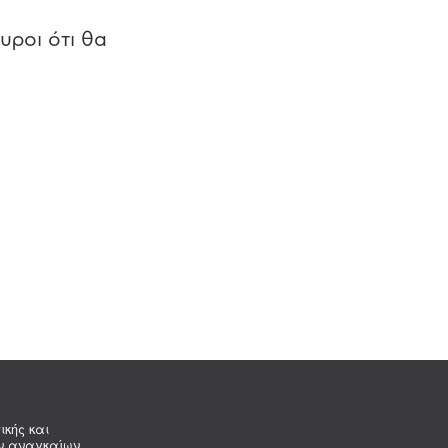
υροι ότι θα
ικής και
ων αναγκαίων