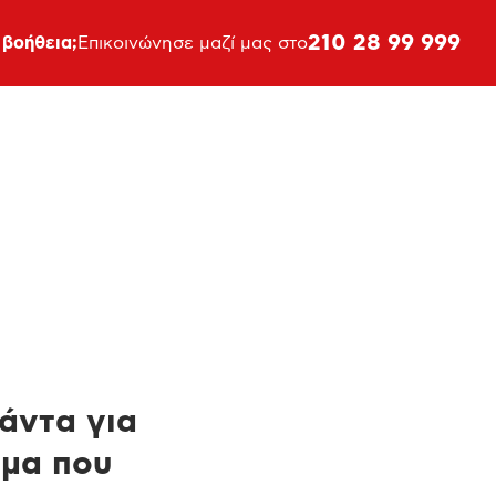
210 28 99 999
 βοήθεια;
Επικοινώνησε μαζί μας στο
πάντα για
ημα που