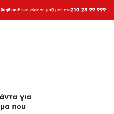
210 28 99 999
 βοήθεια;
Επικοινώνησε μαζί μας στο
πάντα για
ημα που