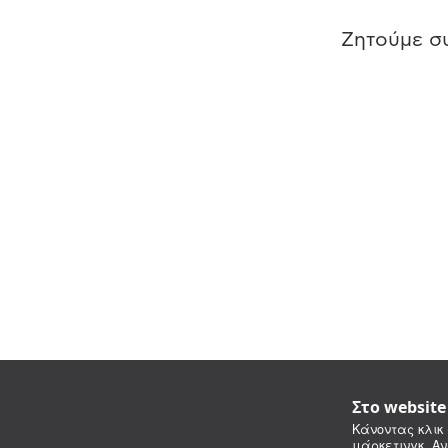
Ζητούμε συ
Στο websit
Κάνοντας κλικ 
μάρκετινγκ. Αν