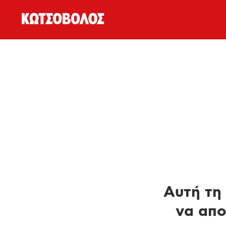
Αυτή τη 
να απο