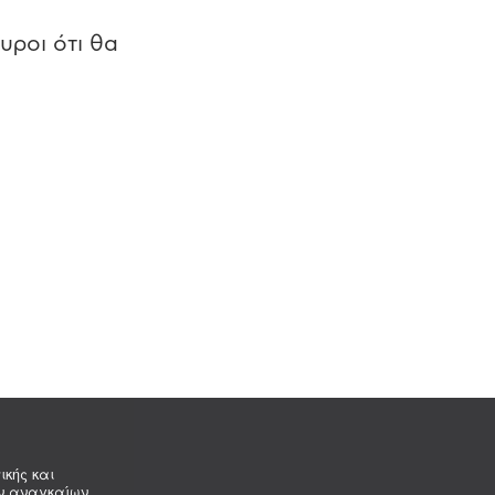
υροι ότι θα
ικής και
ων αναγκαίων