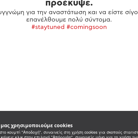
προέκυψε.
γγνώμη για την αναστάτωση και να είστε σίγο
επανέλθουμε πολύ σύντομα.
#staytuned #comingsoon
e μας χρησιμοποιούμε cookies
στο κουμπί "Αποδοχή", συναινείς στη χρήση cookies για σκοπούς στατιστ
 κάνεις κλικ στην επιλογή "Απόρριψη", συναινείς μόνο για τη χρήση τ