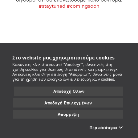
#staytuned #comingsoon
Στο website μας χρησιμοποιούμε cookies
Κάνοντας κλικ στο κουμπί "Αποδοχή", συναινείς στη
χρήση cookies για σκοπούς στατιστικής και μάρκετινγκ.
Αν κάνεις κλικ στην επιλογή "Απόρριψη", συναινείς μόνο
για τη χρήση των αναγκαίων & λειτουργικών cookies.
Αποδοχή Όλων
Αποδοχή Επιλεγμένων
Απόρριψη
Περισσότερα