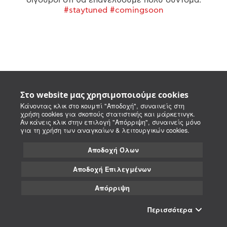
#staytuned #comingsoon
Στο website μας χρησιμοποιούμε cookies
Κάνοντας κλικ στο κουμπί "Αποδοχή", συναινείς στη
χρήση cookies για σκοπούς στατιστικής και μάρκετινγκ.
Αν κάνεις κλικ στην επιλογή "Απόρριψη", συναινείς μόνο
για τη χρήση των αναγκαίων & λειτουργικών cookies.
Αποδοχή Όλων
Αποδοχή Επιλεγμένων
Απόρριψη
Περισσότερα