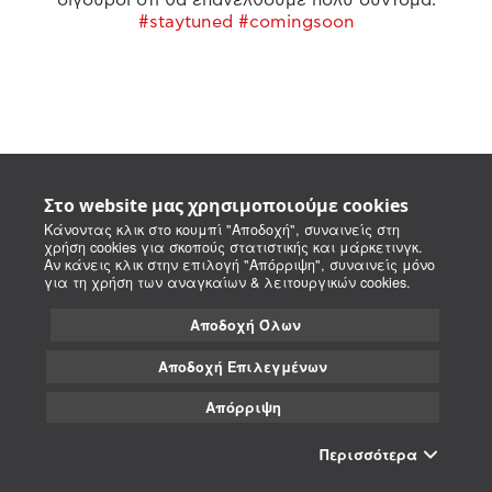
#staytuned #comingsoon
Στο website μας χρησιμοποιούμε cookies
Κάνοντας κλικ στο κουμπί "Αποδοχή", συναινείς στη
χρήση cookies για σκοπούς στατιστικής και μάρκετινγκ.
Αν κάνεις κλικ στην επιλογή "Απόρριψη", συναινείς μόνο
για τη χρήση των αναγκαίων & λειτουργικών cookies.
Αποδοχή Όλων
Αποδοχή Επιλεγμένων
Απόρριψη
Περισσότερα