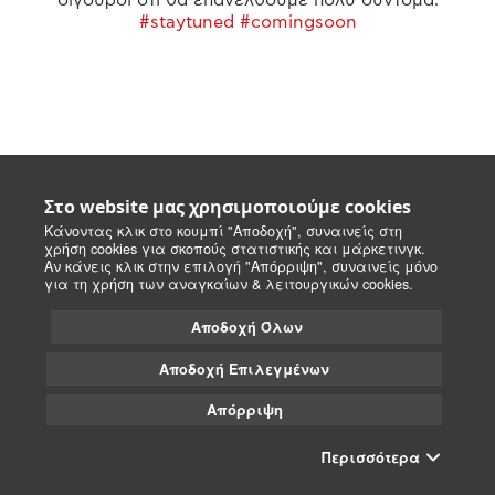
#staytuned #comingsoon
Στο website μας χρησιμοποιούμε cookies
Κάνοντας κλικ στο κουμπί "Αποδοχή", συναινείς στη
χρήση cookies για σκοπούς στατιστικής και μάρκετινγκ.
Αν κάνεις κλικ στην επιλογή "Απόρριψη", συναινείς μόνο
για τη χρήση των αναγκαίων & λειτουργικών cookies.
Αποδοχή Όλων
Αποδοχή Επιλεγμένων
Απόρριψη
Περισσότερα