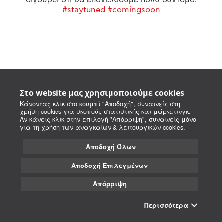
#staytuned #comingsoon
Στο website μας χρησιμοποιούμε cookies
Κάνοντας κλικ στο κουμπί "Αποδοχή", συναινείς στη
χρήση cookies για σκοπούς στατιστικής και μάρκετινγκ.
Αν κάνεις κλικ στην επιλογή "Απόρριψη", συναινείς μόνο
για τη χρήση των αναγκαίων & λειτουργικών cookies.
Αποδοχή Όλων
Αποδοχή Επιλεγμένων
Απόρριψη
Περισσότερα