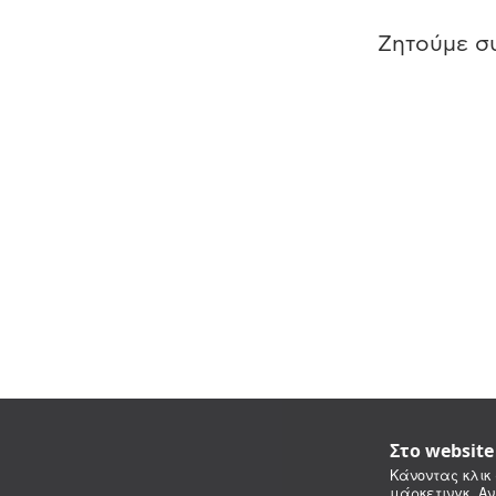
Ζητούμε συ
Στο websit
Κάνοντας κλικ 
μάρκετινγκ. Αν