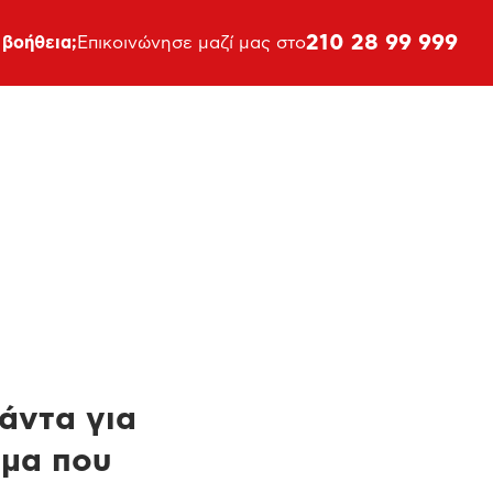
210 28 99 999
 βοήθεια;
Επικοινώνησε μαζί μας στο
πάντα για
ημα που