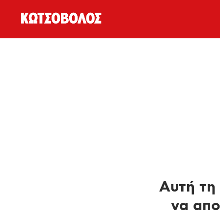
Αυτή τη 
να απο