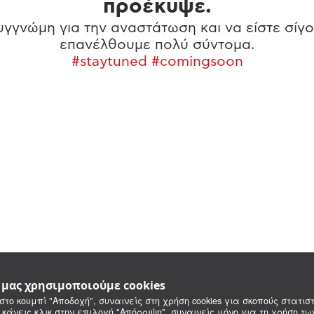
προέκυψε.
γγνώμη για την αναστάτωση και να είστε σίγο
επανέλθουμε πολύ σύντομα.
#staytuned #comingsoon
e μας χρησιμοποιούμε cookies
στο κουμπί "Αποδοχή", συναινείς στη χρήση cookies για σκοπούς στατιστ
 κάνεις κλικ στην επιλογή "Απόρριψη", συναινείς μόνο για τη χρήση τ