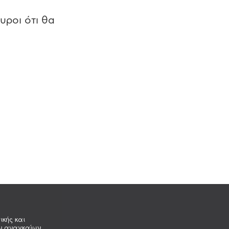
υροι ότι θα
ικής και
ων αναγκαίων