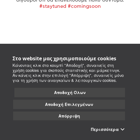
#staytuned #comingsoon
Στο website μας χρησιμοποιούμε cookies
Κάνοντας κλικ στο κουμπί "Αποδοχή", συναινείς στη
χρήση cookies για σκοπούς στατιστικής και μάρκετινγκ.
Αν κάνεις κλικ στην επιλογή "Απόρριψη", συναινείς μόνο
για τη χρήση των αναγκαίων & λειτουργικών cookies.
Αποδοχή Όλων
Αποδοχή Επιλεγμένων
Απόρριψη
Περισσότερα