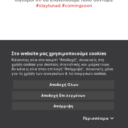
#staytuned #comingsoon
Στο website μας χρησιμοποιούμε cookies
Κάνοντας κλικ στο κουμπί "Αποδοχή", συναινείς στη
χρήση cookies για σκοπούς στατιστικής και μάρκετινγκ.
Αν κάνεις κλικ στην επιλογή "Απόρριψη", συναινείς μόνο
για τη χρήση των αναγκαίων & λειτουργικών cookies.
Αποδοχή Όλων
Αποδοχή Επιλεγμένων
Απόρριψη
Περισσότερα