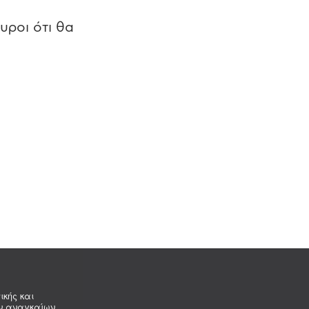
υροι ότι θα
ικής και
ων αναγκαίων