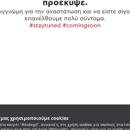
προέκυψε.
γγνώμη για την αναστάτωση και να είστε σίγο
επανέλθουμε πολύ σύντομα.
#staytuned #comingsoon
e μας χρησιμοποιούμε cookies
στο κουμπί "Αποδοχή", συναινείς στη χρήση cookies για σκοπούς στατιστ
 κάνεις κλικ στην επιλογή "Απόρριψη", συναινείς μόνο για τη χρήση τ