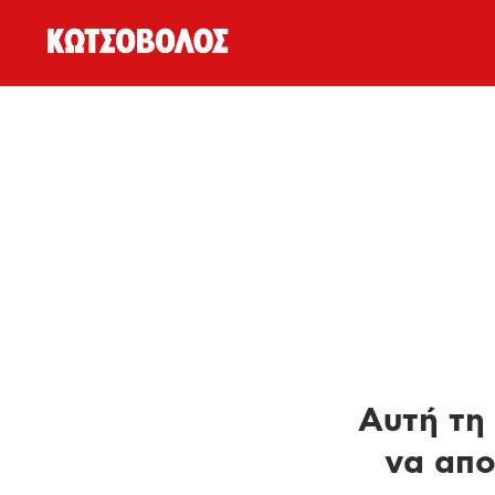
Αυτή τη 
να απο