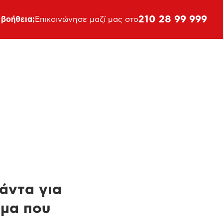
210 28 99 999
 βοήθεια;
Επικοινώνησε μαζί μας στο
πάντα για
ημα που