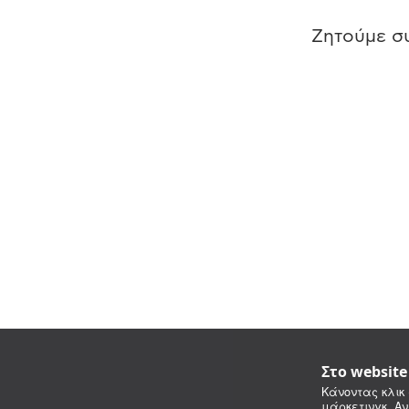
Ζητούμε συ
Στο websit
Κάνοντας κλικ 
μάρκετινγκ. Αν