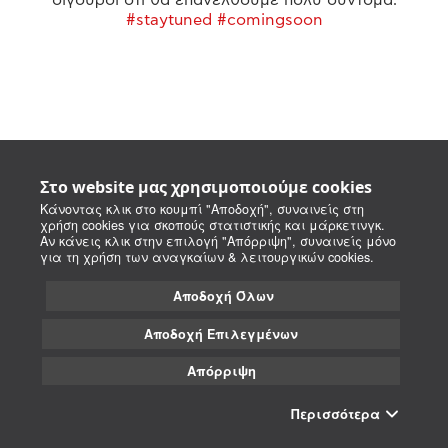
#staytuned #comingsoon
Στο website μας χρησιμοποιούμε cookies
Κάνοντας κλικ στο κουμπί "Αποδοχή", συναινείς στη
χρήση cookies για σκοπούς στατιστικής και μάρκετινγκ.
Αν κάνεις κλικ στην επιλογή "Απόρριψη", συναινείς μόνο
για τη χρήση των αναγκαίων & λειτουργικών cookies.
Αποδοχή Όλων
Αποδοχή Επιλεγμένων
Απόρριψη
Περισσότερα