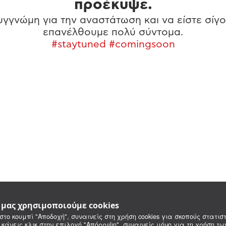
προέκυψε.
γγνώμη για την αναστάτωση και να είστε σίγο
επανέλθουμε πολύ σύντομα.
#staytuned #comingsoon
e μας χρησιμοποιούμε cookies
στο κουμπί "Αποδοχή", συναινείς στη χρήση cookies για σκοπούς στατιστ
 κάνεις κλικ στην επιλογή "Απόρριψη", συναινείς μόνο για τη χρήση τ