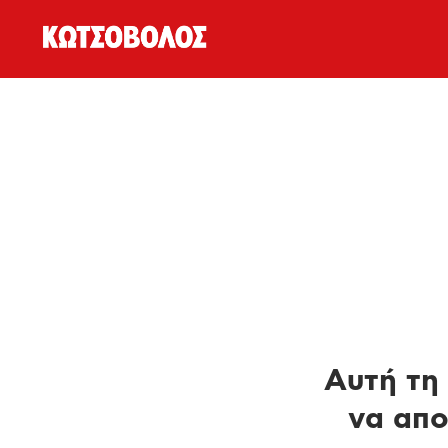
Αυτή τη 
να απο