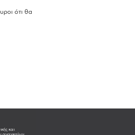
υροι ότι θα
ικής και
ων αναγκαίων