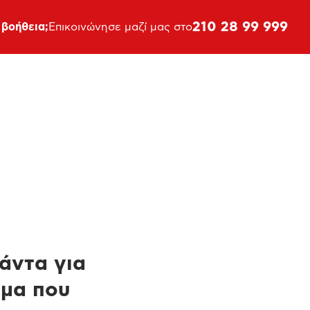
210 28 99 999
 βοήθεια;
Επικοινώνησε μαζί μας στο
πάντα για
ημα που