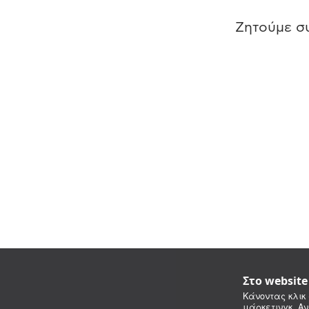
Ζητούμε συ
Στο websit
Κάνοντας κλικ 
μάρκετινγκ. Αν