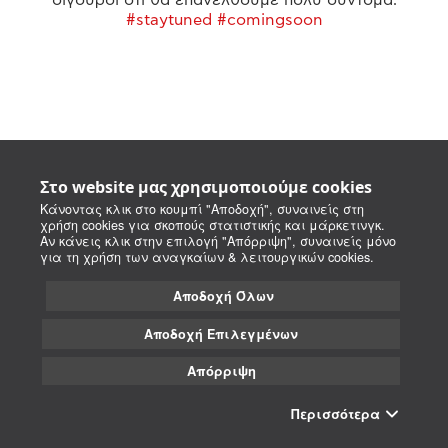
#staytuned #comingsoon
Στο website μας χρησιμοποιούμε cookies
Κάνοντας κλικ στο κουμπί "Αποδοχή", συναινείς στη
χρήση cookies για σκοπούς στατιστικής και μάρκετινγκ.
Αν κάνεις κλικ στην επιλογή "Απόρριψη", συναινείς μόνο
για τη χρήση των αναγκαίων & λειτουργικών cookies.
Αποδοχή Όλων
Αποδοχή Επιλεγμένων
Απόρριψη
Περισσότερα