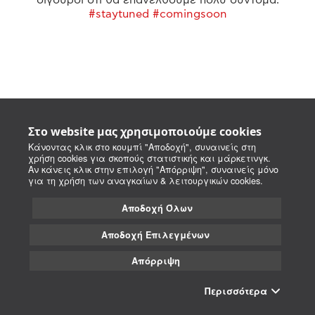
#staytuned #comingsoon
Στο website μας χρησιμοποιούμε cookies
Κάνοντας κλικ στο κουμπί "Αποδοχή", συναινείς στη
χρήση cookies για σκοπούς στατιστικής και μάρκετινγκ.
Αν κάνεις κλικ στην επιλογή "Απόρριψη", συναινείς μόνο
για τη χρήση των αναγκαίων & λειτουργικών cookies.
Αποδοχή Όλων
Αποδοχή Επιλεγμένων
Απόρριψη
Περισσότερα