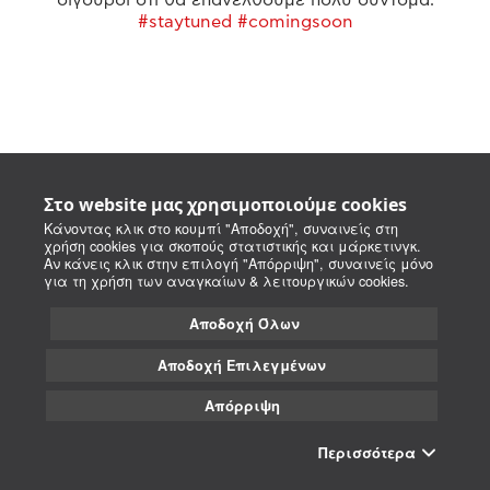
#staytuned #comingsoon
Στο website μας χρησιμοποιούμε cookies
Κάνοντας κλικ στο κουμπί "Αποδοχή", συναινείς στη
χρήση cookies για σκοπούς στατιστικής και μάρκετινγκ.
Αν κάνεις κλικ στην επιλογή "Απόρριψη", συναινείς μόνο
για τη χρήση των αναγκαίων & λειτουργικών cookies.
Αποδοχή Όλων
Αποδοχή Επιλεγμένων
Απόρριψη
Περισσότερα