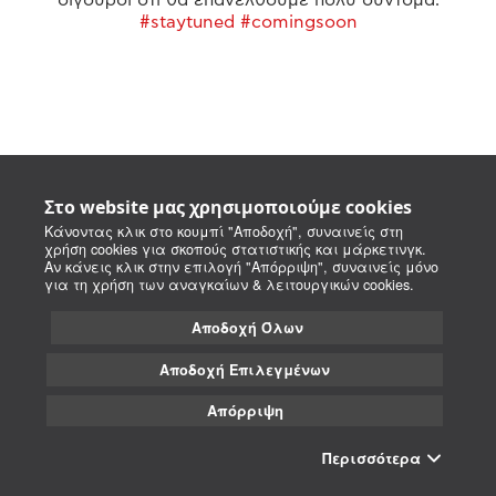
#staytuned #comingsoon
Στο website μας χρησιμοποιούμε cookies
Κάνοντας κλικ στο κουμπί "Αποδοχή", συναινείς στη
χρήση cookies για σκοπούς στατιστικής και μάρκετινγκ.
Αν κάνεις κλικ στην επιλογή "Απόρριψη", συναινείς μόνο
για τη χρήση των αναγκαίων & λειτουργικών cookies.
Αποδοχή Όλων
Αποδοχή Επιλεγμένων
Απόρριψη
Περισσότερα