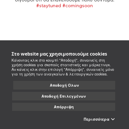
#staytuned #comingsoon
Στο website μας χρησιμοποιούμε cookies
Κάνοντας κλικ στο κουμπί "Αποδοχή", συναινείς στη
χρήση cookies για σκοπούς στατιστικής και μάρκετινγκ.
Αν κάνεις κλικ στην επιλογή "Απόρριψη", συναινείς μόνο
για τη χρήση των αναγκαίων & λειτουργικών cookies.
Αποδοχή Όλων
Αποδοχή Επιλεγμένων
Απόρριψη
Περισσότερα