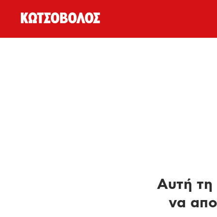
Αυτή τη 
να απο