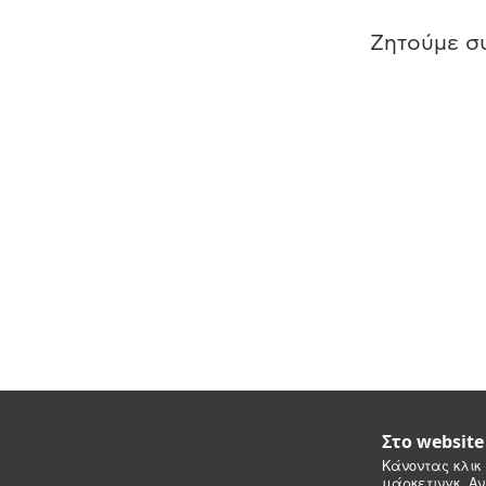
Ζητούμε συ
Στο websit
Κάνοντας κλικ 
μάρκετινγκ. Αν