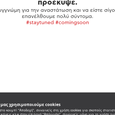
προέκυψε.
γγνώμη για την αναστάτωση και να είστε σίγο
επανέλθουμε πολύ σύντομα.
#staytuned #comingsoon
e μας χρησιμοποιούμε cookies
στο κουμπί "Αποδοχή", συναινείς στη χρήση cookies για σκοπούς στατιστ
 κάνεις κλικ στην επιλογή "Απόρριψη", συναινείς μόνο για τη χρήση τ