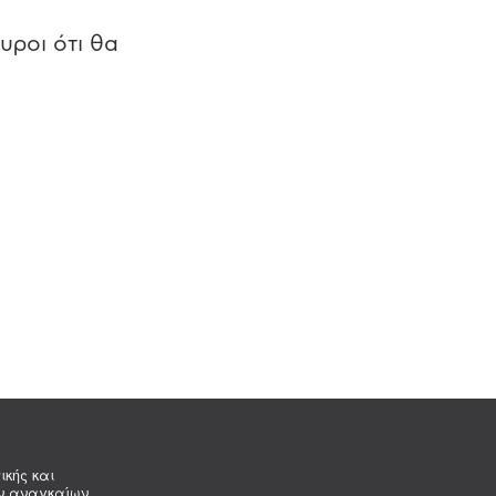
υροι ότι θα
ικής και
ων αναγκαίων