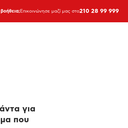
210 28 99 999
 βοήθεια;
Επικοινώνησε μαζί μας στο
πάντα για
ημα που