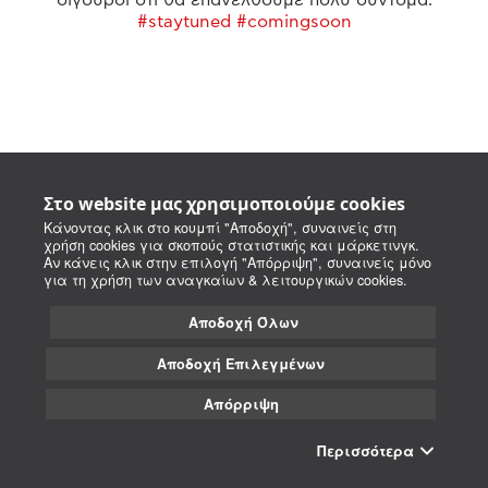
#staytuned #comingsoon
Στο website μας χρησιμοποιούμε cookies
Κάνοντας κλικ στο κουμπί "Αποδοχή", συναινείς στη
χρήση cookies για σκοπούς στατιστικής και μάρκετινγκ.
Αν κάνεις κλικ στην επιλογή "Απόρριψη", συναινείς μόνο
για τη χρήση των αναγκαίων & λειτουργικών cookies.
Αποδοχή Όλων
Αποδοχή Επιλεγμένων
Απόρριψη
Περισσότερα