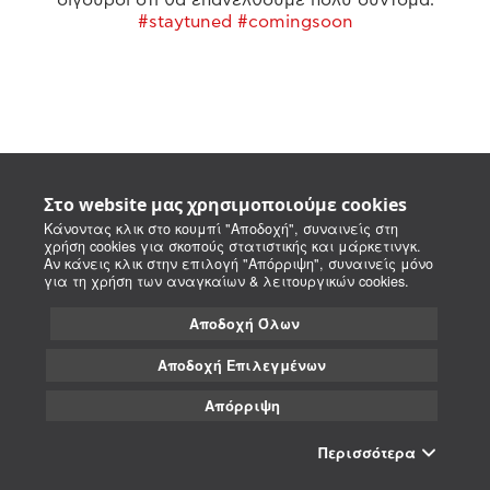
#staytuned #comingsoon
Στο website μας χρησιμοποιούμε cookies
Κάνοντας κλικ στο κουμπί "Αποδοχή", συναινείς στη
χρήση cookies για σκοπούς στατιστικής και μάρκετινγκ.
Αν κάνεις κλικ στην επιλογή "Απόρριψη", συναινείς μόνο
για τη χρήση των αναγκαίων & λειτουργικών cookies.
Αποδοχή Όλων
Αποδοχή Επιλεγμένων
Απόρριψη
Περισσότερα