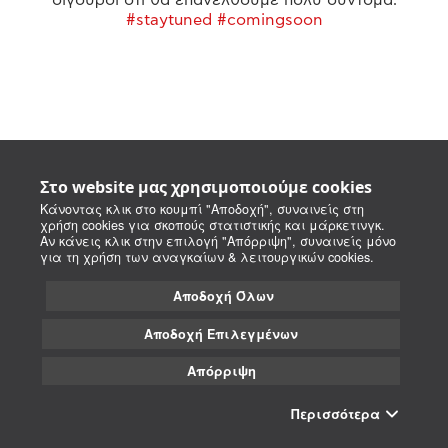
#staytuned #comingsoon
Στο website μας χρησιμοποιούμε cookies
Κάνοντας κλικ στο κουμπί "Αποδοχή", συναινείς στη
χρήση cookies για σκοπούς στατιστικής και μάρκετινγκ.
Αν κάνεις κλικ στην επιλογή "Απόρριψη", συναινείς μόνο
για τη χρήση των αναγκαίων & λειτουργικών cookies.
Αποδοχή Όλων
Αποδοχή Επιλεγμένων
Απόρριψη
Περισσότερα