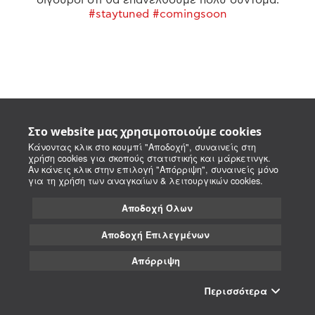
#staytuned #comingsoon
Στο website μας χρησιμοποιούμε cookies
Κάνοντας κλικ στο κουμπί "Αποδοχή", συναινείς στη
χρήση cookies για σκοπούς στατιστικής και μάρκετινγκ.
Αν κάνεις κλικ στην επιλογή "Απόρριψη", συναινείς μόνο
για τη χρήση των αναγκαίων & λειτουργικών cookies.
Αποδοχή Όλων
Αποδοχή Επιλεγμένων
Απόρριψη
Περισσότερα