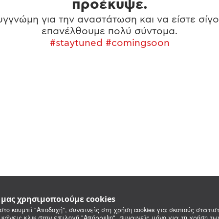
προέκυψε.
γγνώμη για την αναστάτωση και να είστε σίγο
επανέλθουμε πολύ σύντομα.
#staytuned #comingsoon
e μας χρησιμοποιούμε cookies
στο κουμπί "Αποδοχή", συναινείς στη χρήση cookies για σκοπούς στατιστ
 κάνεις κλικ στην επιλογή "Απόρριψη", συναινείς μόνο για τη χρήση τ