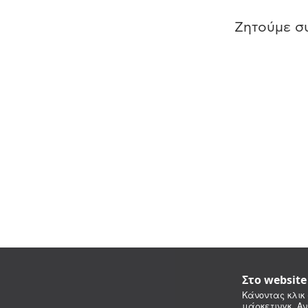
Ζητούμε συ
Στο websit
Κάνοντας κλικ 
μάρκετινγκ. Αν