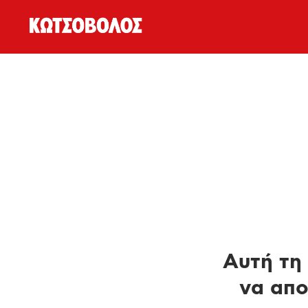
Αυτή τη 
να απο