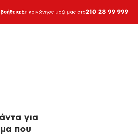
210 28 99 999
 βοήθεια;
Επικοινώνησε μαζί μας στο
πάντα για
ημα που