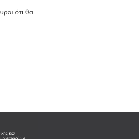
υροι ότι θα
ικής και
ων αναγκαίων