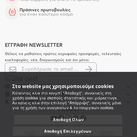
Πράσινες πρωτοβουλίες
για έναν καλύτερο κόσμο
ΕΓΓΡΑΦΗ NEWSLETTER
Θέλεις να μαθαίνεις πρώτος κορυφαίες προσφορές, τελευταίες
κυκλοφορίες, νέα, διαγωνισμούς και όχι μόνο;
LIVE CHAT
Στο website μας χρησιμοποιούμε cookies
K ΕΞΥΠΗΡΕΤΗΣΗ
Κάνοντας κλικ στο κουμπί "Αποδοχή", συναινείς στη
ΤΑ ΚΑΤΑΣΤΗΜΑΤΑ ΜΑΣ
χρήση cookies για σκοπούς στατιστικής και μάρκετινγκ.
Η ΕΤΑΙΡΕΙΑ
Αν κάνεις κλικ στην επιλογή "Απόρριψη", συναινείς μόνο
για τη χρήση των αναγκαίων & λειτουργικών cookies.
Follow us
Αποδοχή Όλων
Αποδοχή Επιλεγμένων