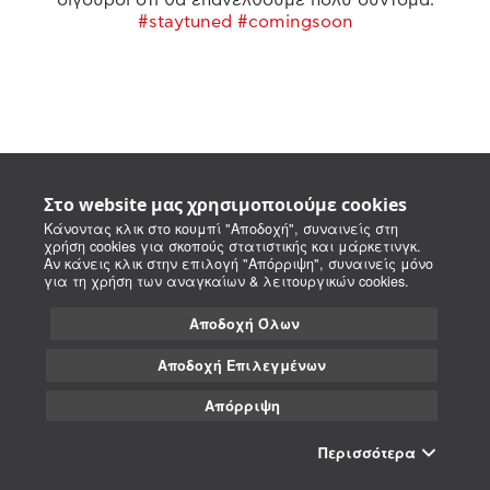
#staytuned #comingsoon
Στο website μας χρησιμοποιούμε cookies
Κάνοντας κλικ στο κουμπί "Αποδοχή", συναινείς στη
χρήση cookies για σκοπούς στατιστικής και μάρκετινγκ.
Αν κάνεις κλικ στην επιλογή "Απόρριψη", συναινείς μόνο
για τη χρήση των αναγκαίων & λειτουργικών cookies.
Αποδοχή Όλων
Αποδοχή Επιλεγμένων
Απόρριψη
Περισσότερα