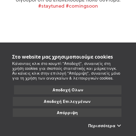
#staytuned #comingsoon
Στο website μας χρησιμοποιούμε cookies
Κάνοντας κλικ στο κουμπί "Αποδοχή", συναινείς στη
χρήση cookies για σκοπούς στατιστικής και μάρκετινγκ.
Αν κάνεις κλικ στην επιλογή "Απόρριψη", συναινείς μόνο
για τη χρήση των αναγκαίων & λειτουργικών cookies.
Αποδοχή Όλων
Αποδοχή Επιλεγμένων
Απόρριψη
Περισσότερα