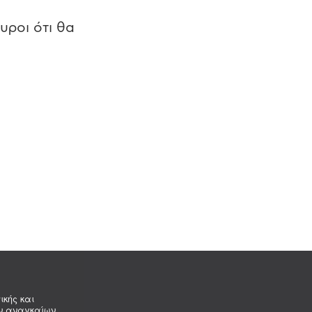
υροι ότι θα
ικής και
ων αναγκαίων