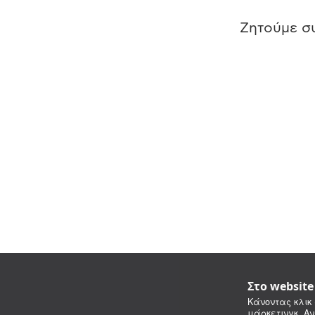
Ζητούμε συ
Στο websit
Κάνοντας κλικ 
μάρκετινγκ. Αν