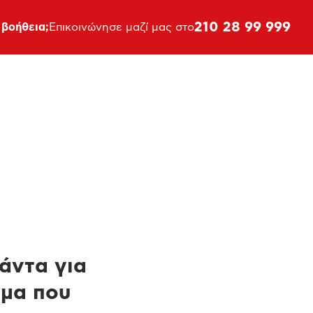
210 28 99 999
 βοήθεια;
Επικοινώνησε μαζί μας στο
πάντα για
ημα που