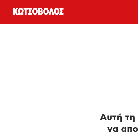
Αυτή τη 
να απο