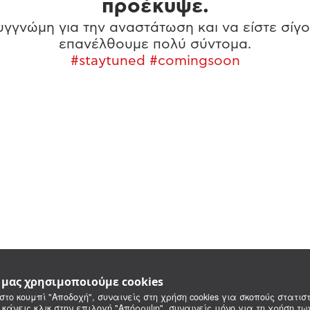
προέκυψε.
γγνώμη για την αναστάτωση και να είστε σίγο
επανέλθουμε πολύ σύντομα.
#staytuned #comingsoon
e μας χρησιμοποιούμε cookies
στο κουμπί "Αποδοχή", συναινείς στη χρήση cookies για σκοπούς στατιστ
 κάνεις κλικ στην επιλογή "Απόρριψη", συναινείς μόνο για τη χρήση τ