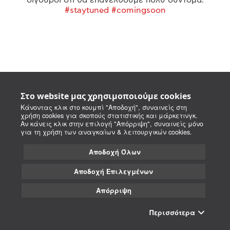
#staytuned #comingsoon
Στο website μας χρησιμοποιούμε cookies
Κάνοντας κλικ στο κουμπί "Αποδοχή", συναινείς στη
χρήση cookies για σκοπούς στατιστικής και μάρκετινγκ.
Αν κάνεις κλικ στην επιλογή "Απόρριψη", συναινείς μόνο
για τη χρήση των αναγκαίων & λειτουργικών cookies.
Αποδοχή Όλων
Αποδοχή Επιλεγμένων
Απόρριψη
Περισσότερα