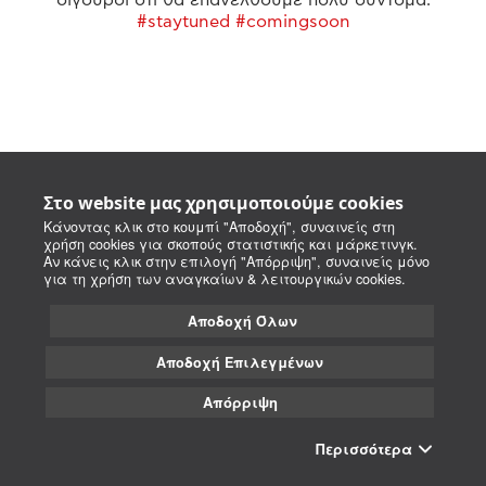
#staytuned #comingsoon
Στο website μας χρησιμοποιούμε cookies
Κάνοντας κλικ στο κουμπί "Αποδοχή", συναινείς στη
χρήση cookies για σκοπούς στατιστικής και μάρκετινγκ.
Αν κάνεις κλικ στην επιλογή "Απόρριψη", συναινείς μόνο
για τη χρήση των αναγκαίων & λειτουργικών cookies.
Αποδοχή Όλων
Αποδοχή Επιλεγμένων
Απόρριψη
Περισσότερα