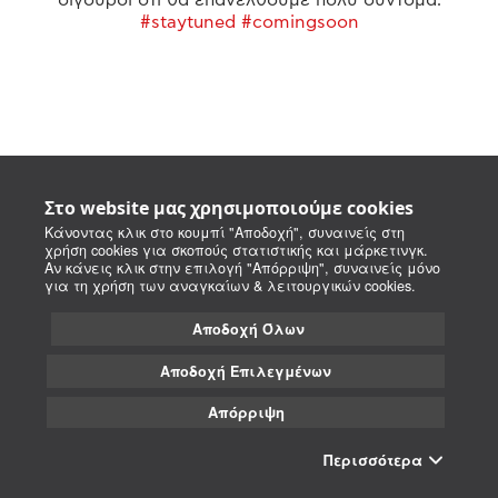
#staytuned #comingsoon
Στο website μας χρησιμοποιούμε cookies
Κάνοντας κλικ στο κουμπί "Αποδοχή", συναινείς στη
χρήση cookies για σκοπούς στατιστικής και μάρκετινγκ.
Αν κάνεις κλικ στην επιλογή "Απόρριψη", συναινείς μόνο
για τη χρήση των αναγκαίων & λειτουργικών cookies.
Αποδοχή Όλων
Αποδοχή Επιλεγμένων
Απόρριψη
Περισσότερα