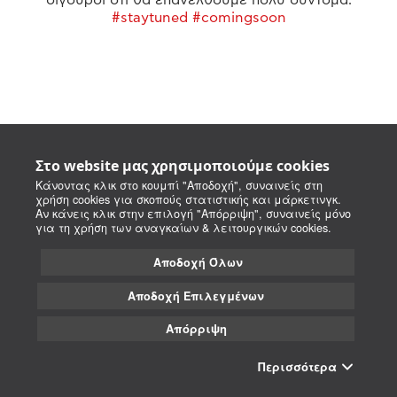
#staytuned #comingsoon
Στο website μας χρησιμοποιούμε cookies
Κάνοντας κλικ στο κουμπί "Αποδοχή", συναινείς στη
χρήση cookies για σκοπούς στατιστικής και μάρκετινγκ.
Αν κάνεις κλικ στην επιλογή "Απόρριψη", συναινείς μόνο
για τη χρήση των αναγκαίων & λειτουργικών cookies.
Αποδοχή Όλων
Αποδοχή Επιλεγμένων
Απόρριψη
Περισσότερα