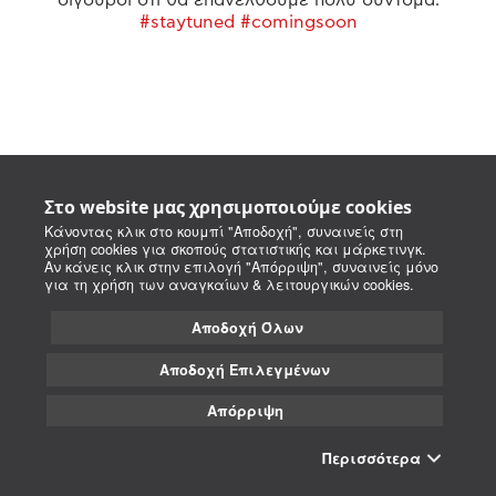
#staytuned #comingsoon
Στο website μας χρησιμοποιούμε cookies
Κάνοντας κλικ στο κουμπί "Αποδοχή", συναινείς στη
χρήση cookies για σκοπούς στατιστικής και μάρκετινγκ.
Αν κάνεις κλικ στην επιλογή "Απόρριψη", συναινείς μόνο
για τη χρήση των αναγκαίων & λειτουργικών cookies.
Αποδοχή Όλων
Αποδοχή Επιλεγμένων
Απόρριψη
Περισσότερα