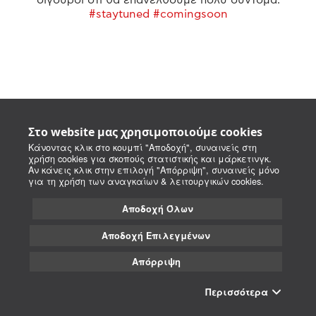
#staytuned #comingsoon
Στο website μας χρησιμοποιούμε cookies
Κάνοντας κλικ στο κουμπί "Αποδοχή", συναινείς στη
χρήση cookies για σκοπούς στατιστικής και μάρκετινγκ.
Αν κάνεις κλικ στην επιλογή "Απόρριψη", συναινείς μόνο
για τη χρήση των αναγκαίων & λειτουργικών cookies.
Αποδοχή Όλων
Αποδοχή Επιλεγμένων
Απόρριψη
Περισσότερα